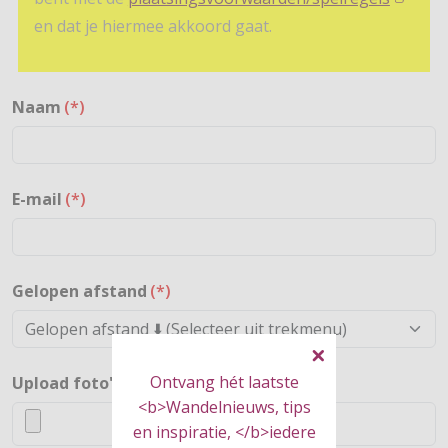
en dat je hiermee akkoord gaat.
Naam
(*)
E-mail
(*)
Gelopen afstand
(*)
Ontvang hét laatste
Upload foto's
<b>Wandelnieuws, tips
en inspiratie, </b>iedere