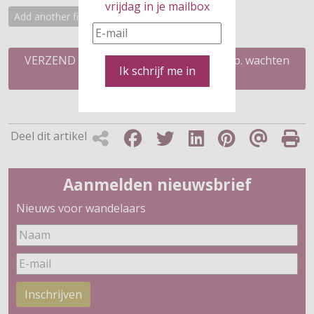
vrijdag in je mailbox
Add another file
VERZEND (belangrijk: na verzending s.v.p. wachten
Ik schrijf me in
op bevestiging)
Deel dit artikel
Aanmelden nieuwsbrief
Nieuws voor wandelaars
Inschrijven