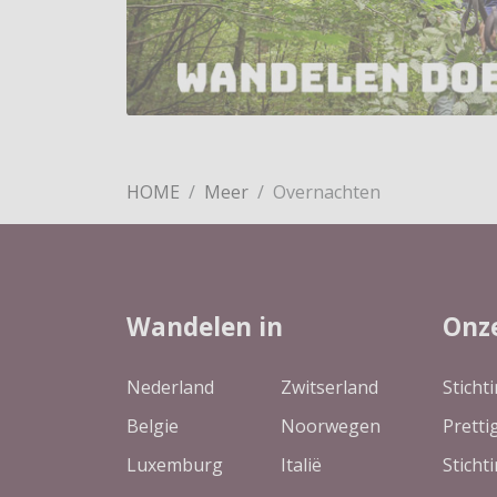
HOME
Meer
Overnachten
Wandelen in
Onz
Nederland
Zwitserland
Sticht
Belgie
Noorwegen
Pretti
Luxemburg
Italië
Sticht