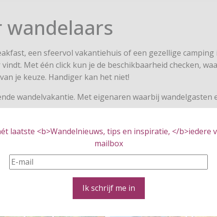
r wandelaars
akfast, een sfeervol vakantiehuis of een gezellige camping 
r vindt. Met één click kun je de beschikbaarheid checken, waa
van je keuze. Handiger kan het niet!
omende wandelvakantie. Met eigenaren waarbij wandelgasten 
t laatste <b>Wandelnieuws, tips en inspiratie, </b>iedere vr
mailbox
België
Duitsland
Ik schrijf me in
Spanje
Portugal