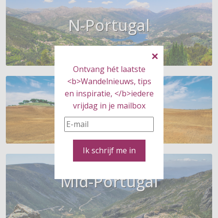
N-Portugal
Ontvang hét laatste
<b>Wandelnieuws, tips
en inspiratie, </b>iedere
Alentejo
vrijdag in je mailbox
Ik schrijf me in
Mid-Portugal