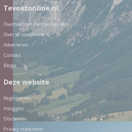
Tevoetonline.nl
Overnachten Partner worden
Over te voetonline.nl
Adverteren
Contact
Blogs
Deze website
Registreren
Inloggen
Disclaimer
Privacy statement