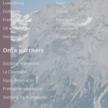
Luxemburg
Italië
Duitsland
Spanje
Frankrijk
Portugal
UK en Ierland
Griekenland
Oostenrijk
Stedentrips
Onze partners
Stichting Wandelnet
Le Champion
Equip Benelux bv
Prettigovernachten.nl
Stichting De Wandelpool