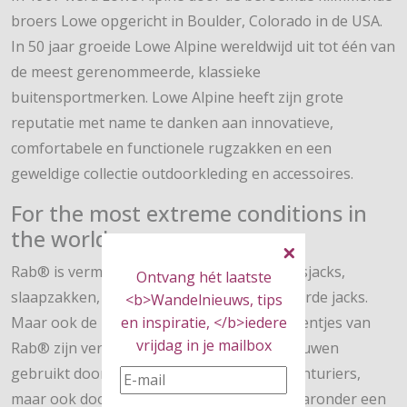
broers Lowe opgericht in Boulder, Colorado in de USA.
In 50 jaar groeide Lowe Alpine wereldwijd uit tot één van
de meest gerenommeerde, klassieke
buitensportmerken. Lowe Alpine heeft zijn grote
reputatie met name te danken aan innovatieve,
comfortabele en functionele rugzakken en een
geweldige collectie outdoorkleding en accessoires.
For the most extreme conditions in
the world
Rab® is vermaard om zijn topkwaliteit donsjacks,
Ontvang hét laatste
slaapzakken, bergsportkleding en geïsoleerde jacks.
<b>Wandelnieuws, tips
en inspiratie, </b>iedere
Maar ook de bivakzakken en lichtgewicht tentjes van
vrijdag in je mailbox
Rab® zijn vermaard. Ze worden met vertrouwen
gebruikt door poolreizigers en andere avonturiers,
maar ook door de allerbeste alpinisten, waaronder een