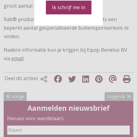
groot aantal Everestbeklimmers.
Ik schrijf me in
Rab® producten zijn in de Benelux bij slechts een
beperkt aantal gespecialiseerde buitensportwinkels te
vinden.
Nadere informatie kun je krijgen bij Equip Benelux BV
via
email
Deel dit artikel
Vorig artikel: Le Champion
Volgende artike
Vorige
Volgende
Aanmelden nieuwsbrief
Nieuws voor wandelaars