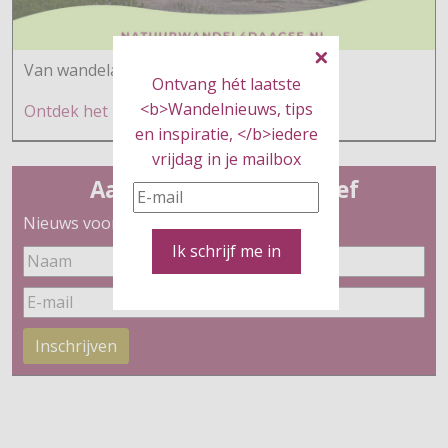
Van wandelaars voor wandelaars
Ontvang hét laatste
<b>Wandelnieuws, tips
Ontdek h
et hier
en inspiratie, </b>iedere
vrijdag in je mailbox
Aanmelden nieuwsbrief
Nieuws voor wandelaars
Ik schrijf me in
Inschrijven