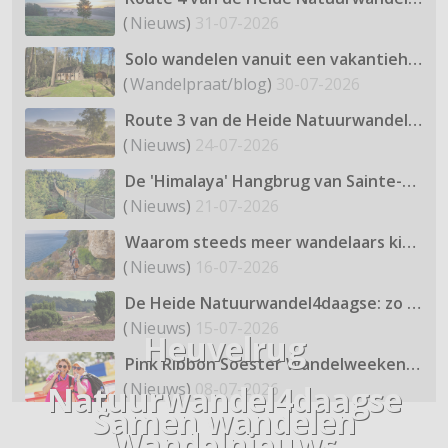
(
Nieuws
)
31-07-2026
Solo wandelen vanuit een vakantiehuis in het bos. Deze Nederlandse gebieden zijn in juli en augustus nog stil
(
Wandelpraat/blog
)
30-07-2026
Route 3 van de Heide Natuurwandel4daagse: het Dwingelderveld
(
Nieuws
)
24-07-2026
De 'Himalaya' Hangbrug van Sainte-Cécile, BE
(
Nieuws
)
21-07-2026
Waarom steeds meer wandelaars kiezen voor kleinschalige wandelreizen
(
Nieuws
)
16-07-2026
De Heide Natuurwandel4daagse: zo mooi is route 2 door de Kampina
(
Nieuws
)
15-07-2026
Heuvelrug
Pink Ribbon Soester Wandelweekend: natuur, historie en 4 afstanden
Natuurwandel4daagse
(
Nieuws
)
08-07-2026
Samen wandelen
Wandelnieuws