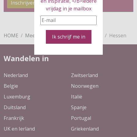
en inspiratie, </b>iedere
Inschrijven
vrijdag in je mailbox
HOME
Meer
Overnachten
Duitsland
Hessen
Ik schrijf me in
Wandelen in
Nederland
Zwitserland
Belgie
Noorwegen
Luxemburg
Italië
Duitsland
Spanje
Frankrijk
Portugal
UK en Ierland
Griekenland