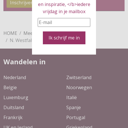
Inschrijven
en inspiratie, </b>iedere
vrijdag in je mailbox
HOME
Meer
Overnachten
Duitsland
Ik schrijf me in
N. Westfalen
Wandelen in
Nederland
Zwitserland
Belgie
Noorwegen
Luxemburg
Italië
Duitsland
Spanje
Frankrijk
Portugal
UK en Ierland
Griekenland