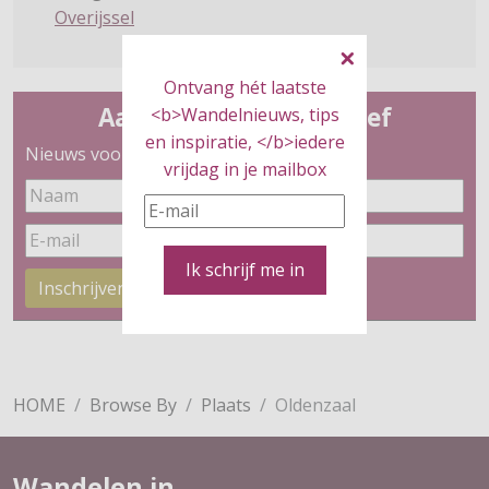
Overijssel
Ontvang hét laatste
Aanmelden nieuwsbrief
<b>Wandelnieuws, tips
en inspiratie, </b>iedere
Nieuws voor wandelaars
vrijdag in je mailbox
Ik schrijf me in
Inschrijven
HOME
Browse By
Plaats
Oldenzaal
Wandelen in