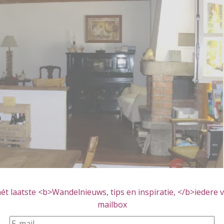
t laatste <b>Wandelnieuws, tips en inspiratie, </b>iedere vr
t ontbijt, lunchpakketten en diner. U kunt elke dag van de
mailbox
bben we een 4-daags wandelarrangement samengesteld,