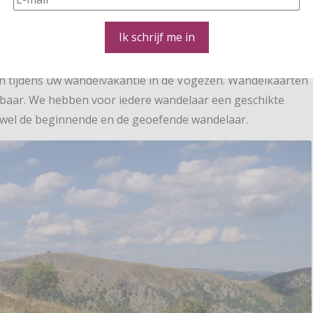
iezen. Uiteraard kunt u het arrangement ook verlengen
Ik schrijf me in
n ook ruim 60 wandelingen voor u uitgezet. Uiteraard
en tijdens uw wandelvakantie in de Vogezen. Wandelkaarten
kbaar. We hebben voor iedere wandelaar een geschikte
zowel de beginnende en de geoefende wandelaar.