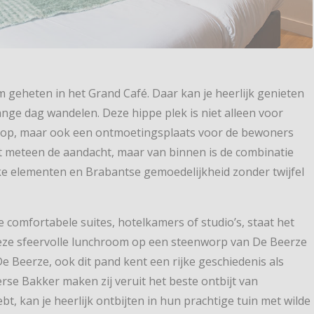
m geheten in het Grand Café. Daar kan je heerlijk genieten
ange dag wandelen. Deze hippe plek is niet alleen voor
stop, maar ook een ontmoetingsplaats voor de bewoners
kt meteen de aandacht, maar van binnen is de combinatie
ke elementen en Brabantse gemoedelijkheid zonder twijfel
 comfortabele suites, hotelkamers of studio’s, staat het
. Deze sfeervolle lunchroom op een steenworp van De Beerze
De Beerze, ook dit pand kent een rijke geschiedenis als
rse Bakker maken zij veruit het beste ontbijt van
t, kan je heerlijk ontbijten in hun prachtige tuin met wilde