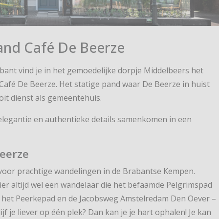
and Café De Beerze
abant vind je in het gemoedelijke dorpje Middelbeers het
Café De Beerze. Het statige pand waar De Beerze in huist
oit dienst als gemeentehuis.
elegantie en authentieke details samenkomen in een
Beerze
s voor prachtige wandelingen in de Brabantse Kempen.
ier altijd wel een wandelaar die het befaamde Pelgrimspad
 het Peerkepad en de Jacobsweg Amstelredam Den Oever –
 je liever op één plek? Dan kan je je hart ophalen! Je kan