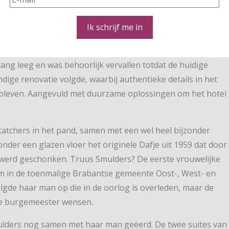
Ik schrijf me in
h in het voormalige gemeentehuis van Middelbeers. Het
ang leeg en was behoorlijk vervallen totdat de huidige
dige renovatie volgde, waarbij authentieke details in het
ebleven. Aangevuld met duurzame oplossingen om het hotel
ecatchers in het pand, samen met een wel heel bijzonder
 onder een glazen vloer het originele Dafje uit 1959 dat door
werd geschonken. Truus Smulders? De eerste vrouwelijke
m in de toenmalige Brabantse gemeente Oost-, West- en
lgde haar man op die in de oorlog is overleden, maar de
e burgemeester wensen.
lders nog samen met haar man geëerd. De twee suites van