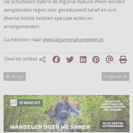
De activiteiten tijdens de Algarve Nature Week worden
aangeboden tegen zeer gereduceerd tarief en ook
diverse hotels hebben speciale acties en
arrangementen.
Ga hiervoor naar
www.algarvenatureweek.pt
.
Deel dit artikel
Vorig artikel: Inschrijving Tocht om de Noord op 1 maart open
Volgende artik
Vorige
Volgende