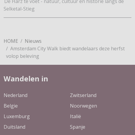
De Harz te voet - natuur, cultuur en historie langs de
Selketal-Stieg
HOME
Nieuws
Amsterdam City Walk biedt wandelaars deze herfst
volop beleving
Wandelen in
Nederland
Zwitserland
Belgie
Noorwegen
Luxemburg
Italië
Duitsland
Spanje