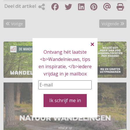
Deel dit artikel
Vorig artikel: Winnaars hiking-kits bekend
Volgende artik
Vorige
Volgende
Ontvang hét laatste
<b>Wandelnieuws, tips
en inspiratie, </b>iedere
vrijdag in je mailbox
Ik schrijf me in