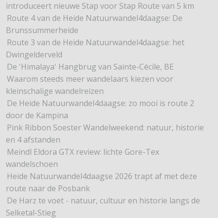
introduceert nieuwe Stap voor Stap Route van 5 km
Route 4 van de Heide Natuurwandel4daagse: De
Brunssummerheide
Route 3 van de Heide Natuurwandel4daagse: het
Dwingelderveld
De 'Himalaya' Hangbrug van Sainte-Cécile, BE
Waarom steeds meer wandelaars kiezen voor
kleinschalige wandelreizen
De Heide Natuurwandel4daagse: zo mooi is route 2
door de Kampina
Pink Ribbon Soester Wandelweekend: natuur, historie
en 4 afstanden
Meindl Eldora GTX review: lichte Gore-Tex
wandelschoen
Heide Natuurwandel4daagse 2026 trapt af met deze
route naar de Posbank
De Harz te voet - natuur, cultuur en historie langs de
Selketal-Stieg