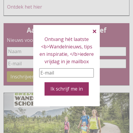
Ontdek h
et hier
Aanmelden nieuwsbrief
Ontvang hét laatste
Nieuws voor wandelaars
<b>Wandelnieuws, tips
en inspiratie, </b>iedere
vrijdag in je mailbox
Inschrijven
Ik schrijf me in