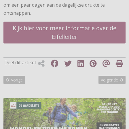
om een paar dagen aan de dagelijkse drukte te
ontsnappen.
Kijk hier voor meer informatie over de
Eifelleiter
Deel dit artikel
Vorig artikel: Egmond Wandelmarathon, weekend vol wandelgeluk
Volgende artik
Vorige
Volgende