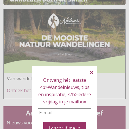
Van wandelaars voor wandelaars
Ontvang hét laatste
<b>Wandelnieuws, tips
Ontdek h
et hier
en inspiratie, </b>iedere
vrijdag in je mailbox
Aanmelden nieuwsbrief
Nieuws voor wandelaars
Ik schrijf me in