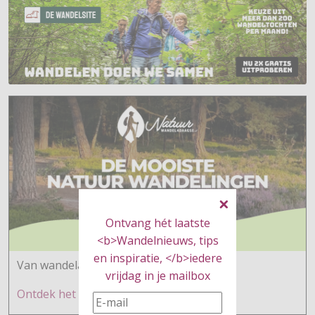
Ontvang hét laatste
<b>Wandelnieuws, tips
en inspiratie, </b>iedere
Van wandelaars voor wandelaars
vrijdag in je mailbox
Ontdek h
et hier