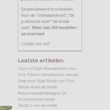
Gespecialiseerd in schoenen
voor de
“standaardvoet”, “de
praktische voet” “de brede
voet”.
Meer dan 250 modellen
op voorraad
Ontdek het zelf!
Laatste artikelen
Dam tot Dam Wandeltocht voor
Pink Ribbon introduceert nieuwe
Stap voor Stap Route van 5 km
Route 4 van de Heide
ikel: Doe mee met Wandel Cleanup Dag
Natuurwandel4daagse: De
Brunssummerheide
Route 3 van de Heide