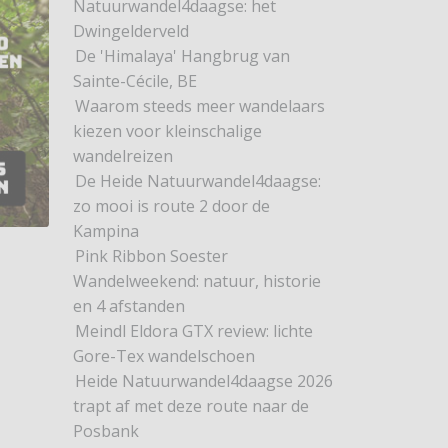
Natuurwandel4daagse: het
Dwingelderveld
De 'Himalaya' Hangbrug van
Sainte-Cécile, BE
Waarom steeds meer wandelaars
kiezen voor kleinschalige
wandelreizen
De Heide Natuurwandel4daagse:
zo mooi is route 2 door de
Kampina
Pink Ribbon Soester
Wandelweekend: natuur, historie
en 4 afstanden
Meindl Eldora GTX review: lichte
Gore-Tex wandelschoen
Heide Natuurwandel4daagse 2026
trapt af met deze route naar de
Posbank