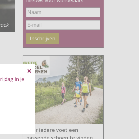
Nieuws voor wandelaars
tock
Inschrijven
ijdag in je
Voor iedere voet een
passende schoen te vinden.