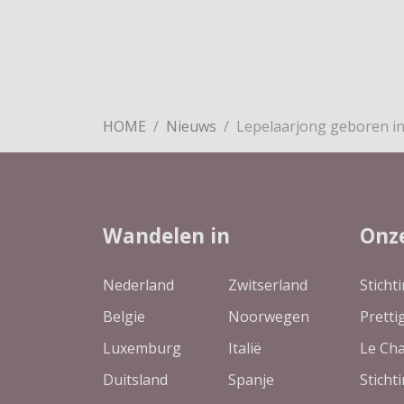
HOME
Nieuws
Lepelaarjong geboren in
Wandelen in
Onz
Nederland
Zwitserland
Sticht
Belgie
Noorwegen
Pretti
Luxemburg
Italië
Le Ch
Duitsland
Spanje
Sticht