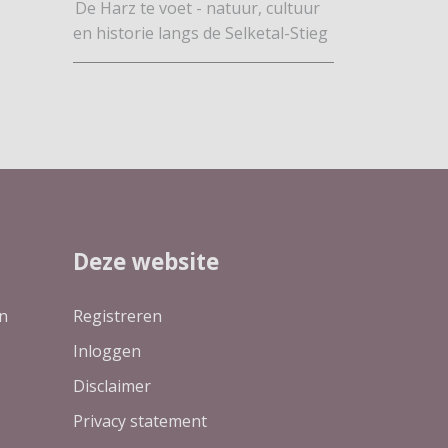
De Harz te voet - natuur, cultuur
en historie langs de Selketal-Stieg
Deze website
n
Registreren
Inloggen
Disclaimer
Privacy statement