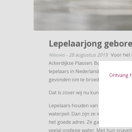
Lepelaarjong gebore
Nieuws
-
28 augustus 2019
Voor het 
Ackerdijkse Plassen. Boswachter Juria
lepelaars in Nederland, gelukkig heef
Ontvang hé
gevonden om te broeden en er een jon
Dat is zover wij nu kunnen terugkijke
Lepelaars houden van uitgestrekte mo
waterpeil. Dan zijn ze in Midden-Del
het goede adres. Ze gaan er op zoek n
veelal ondiepe water. Met hun snavels 