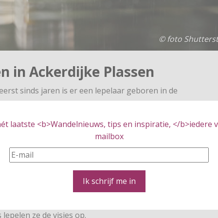
© foto Shutters
n in Ackerdijke Plassen
eerst sinds jaren is er een lepelaar geboren in de
an van Leeuwen: “Het gaat al enige tijd beter met de
t deze lepelaar na lange tijd weer de Ackerdijkse Plassen
t laatste <b>Wandelnieuws, tips en inspiratie, </b>iedere vr
g uit het ei is gekropen.
mailbox
n zeker 15 jaar geleden”.
erassen met veel riet en een wisselend, natuurlijk
Ik schrijf me in
fland en op het platteland in de omgeving van Rotterdam aan
aar kleine visjes. Op hun lange poten lopen ze door het
lepelen ze de visjes op.