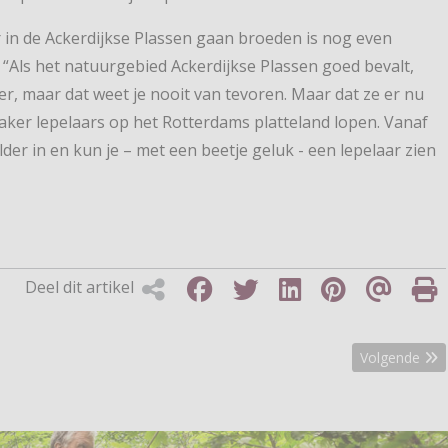
r in de Ackerdijkse Plassen gaan broeden is nog even
Als het natuurgebied Ackerdijkse Plassen goed bevalt,
eer, maar dat weet je nooit van tevoren. Maar dat ze er nu
 vaker lepelaars op het Rotterdams platteland lopen. Vanaf
der in en kun je – met een beetje geluk - een lepelaar zien
Deel dit artikel
bare natuur
Volgende art
Volgende