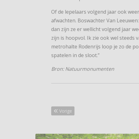
Of de lepelaars volgend jaar ook wee
afwachten. Boswachter Van Leeuwen: “
dan zijn ze er wellicht volgend jaar w
zijn is hoopvol. Ik zie ook wel steeds
metrohalte Rodenrijs loop je zo de pol
spatelen in de sloot.”
Bron: Natuurmonumenten
Vorig artikel: Bijna 5.000 euro voor kwets
Vorige