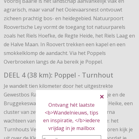
Voorbij Baarle is het landschap aanvankelijk vlak en
agrarisch, maar vanaf het Ooievaarsnest ontvouwt
zicheen prachtig bos- en heidegebied. Natuurpoort
Roovertsche Ley vormt de toegang tot natuurparels
zoals het Riels Hoefke, de Regte Heide, het Riels Laag en
de Halve Maan. In Roovert trekken een kapel en een
smokkelklomp de aandacht. Via het Poppels
Overbroeken langs de Aa bereik je Poppel.
DEEL 4 (38 km): Poppel - Turnhout
Je wandelt tien kilometer door het uitgestrekte
Gewestbos Ravels, langs het Miezerige Paadje en de
Bruggekeswandeling. Voorbij Ravels ligt Het Heike, een
Ontvang hét laatste
cluster van zeventien oude grafheuvels. Daarna
<b>Wandelnieuws, tips
en inspiratie, </b>iedere
wachteen van de hoogtepunten van de route: het
vrijdag in je mailbox
Turnhouts Vennengebied. Vanaf de uitzichttoren kijk je
uit over de Kleine en de Grote Klotteraard, voordat je