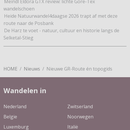
Meindl Eldora GTX review: lichte Gore-Tex
wandelschoen
Heide Natuurwandel4daagse 2026 trapt af met deze
route naar de Posbank
De Harz te voet - natuur, cultuur en historie langs de
Selketal-Stieg
HOME
Nieuws
Nieuwe GR-Route én topogids
Wandelen in
Nederland
Zwitserland
Belgie
Noorwegen
Luxemburg
Italië