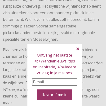
rustpauze onderweg. Het idyllische wijnlandschap leent
zich uitstekend voor een ontspannen picknick in de
buitenlucht. Wie liever niet alles zelf meeneemt, kan in
sommige plaatsen vooraf samengestelde
picknickmanden bestellen, rijk gevuld met regionale
specialiteiten en Moezelwijnen.
Plaatsen als Kröv, Reil, Leiwen en Trittenheim bieden
Ontvang hét laatste
charmante horecagelegenheden met schaduwrijke
<b>Wandelnieuws, tips
terrassen en uitzicht op de rivier. De
Straußwirtschaften
en inspiratie, </b>iedere
langs de route schenken eigen wijn en verkopen jam,
vrijdag in je mailbox
kaas en andere culinaire specialiteiten rechtstreeks van
de wijnboer. Denk aan
Speckplätzchen
of een
Winzerplatte
met vers brood en een glas Riesling, een
Ik schrijf me in
kleine culinaire pauze die elke etappe de moeite waard
maakt.