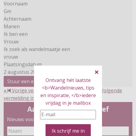
Voornaam
Gm
Achternaam
Manen
Ik ben een
Vrouw
Ik zoek als wandelmaatje een
vrouw
Plaatsingsdatum
2 augustus 2025
Ontvang hét laatste
Stuur een e-mail
<b>Wandelnieuws, tips
«
Vorige vermelding in Wandelmaatjes
|
Volgende
en inspiratie, </b>iedere
vermelding in Wandelmaatjes
»
vrijdag in je mailbox
Aanmelden nieuwsbrief
Nieuws voor wandelaars
Ik schrijf me in