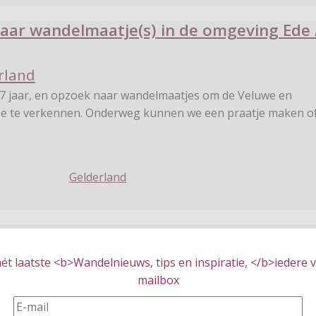
aar wandelmaatje(s) in de omgeving Ede 
rland
 te verkennen. Onderweg kunnen we een praatje maken of
Gelderland
ets vriendin omgeving Wageningen.
en
,
Gelderland
t laatste <b>Wandelnieuws, tips en inspiratie, </b>iedere vr
mailbox
 naar een wandel- of fietsmaatje, leeftijd 65-75 jaar,
 5 tot 10 km. Omgeving Wageningen, Renkum, Ede. Overleg