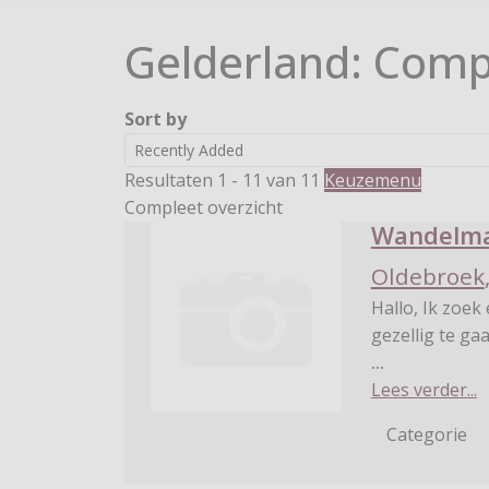
Gelderland: Comp
Sort by
Resultaten 1 - 11 van 11
Keuzemenu
Compleet overzicht
Wandelma
Oldebroek
Hallo, Ik zoek een wandelmaatje liefst een vrouw om eens vaker leuk en
gezellig te ga
...
Lees verder...
Categorie