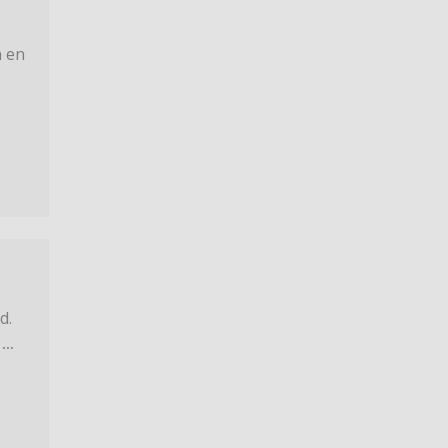
 en
d.
n
...