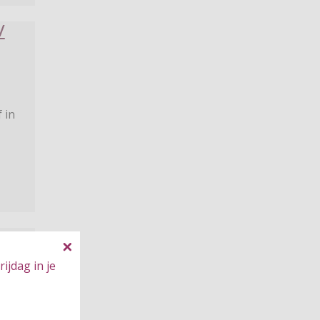
/
 in
ijdag in je