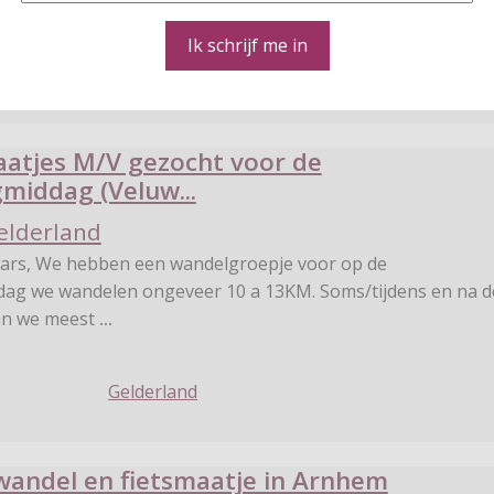
Ik schrijf me in
Gelderland
atjes M/V gezocht voor de
iddag (Veluw...
elderland
ars, We hebben een wandelgroepje voor op de
g we wandelen ongeveer 10 a 13KM. Soms/tijdens en na d
an we meest
...
Gelderland
wandel en fietsmaatje in Arnhem