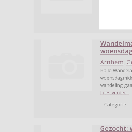
over afstan
...
Lees verder...
Categorie
Wandelma
woensdagm
Arnhem
,
G
Hallo Wandela
woensdagmidda
wandeling ga
Lees verder...
Categorie
Gezocht: 