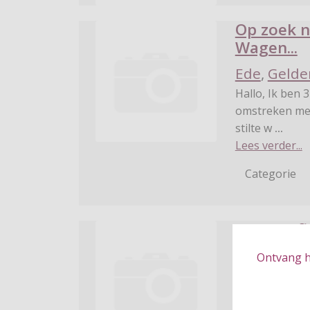
Op zoek n
Wagen...
Ede
,
Gelde
Hallo, Ik ben 37 jaar, en opzoek naar wandelmaatjes om de Veluwe en
omstreken mee
stilte w
...
Lees verder...
Categorie
Wandel/fi
Wagening
Ontvang hé
Ik ben op zoek
wandelafstand