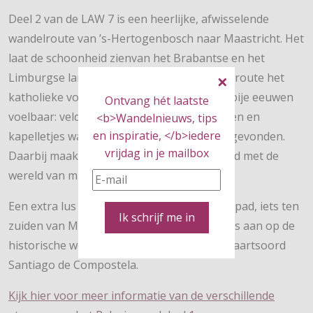
Deel 2 van de LAW 7 is een heerlijke, afwisselende
wandelroute van ’s-Hertogenbosch naar Maastricht. Het
laat de schoonheid zienvan het Brabantse en het
Limburgse landschap. Daarnaast maakt de route het
katholieke volksgeloof gedurende de voorbije eeuwen
Ontvang hét laatste
voelbaar: veldkruisen op bijzondere plaatsen en
<b>Wandelnieuws, tips
en inspiratie, </b>iedere
kapelletjes waar wonderen hebben plaats gevonden.
vrijdag in je mailbox
Daarbij maakt het Pelgrimspad je vertrouwd met de
wereld van middeleeuwse pelgrims.
Een extra lus aan het eind van het Pelgrimspad, iets ten
Ik schrijf me in
zuiden van Maastricht sluit bij Visé naadloos aan op de
historische wegen naar het Spaanse bedevaartsoord
Santiago de Compostela.
Kijk hier voor meer informatie van de verschillende