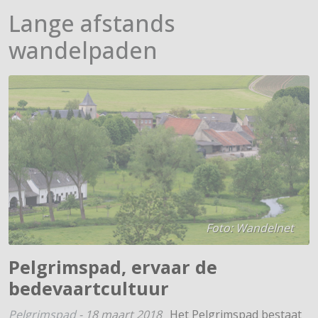
Lange afstands
wandelpaden
Foto: Wandelnet
Pelgrimspad, ervaar de
bedevaartcultuur
Pelgrimspad
-
18 maart 2018
Het Pelgrimspad bestaat