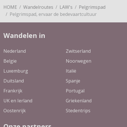
HOME
Wandelroutes
LAW's
Pelgrimspad
Pelgrimspad, ervaar de bedevaartcultuur
Wandelen in
Nederland
Zwitserland
Belgie
Noorwegen
Luxemburg
Italië
Duitsland
Spanje
Frankrijk
Portugal
UK en Ierland
Griekenland
Oostenrijk
Stedentrips
Onze partners