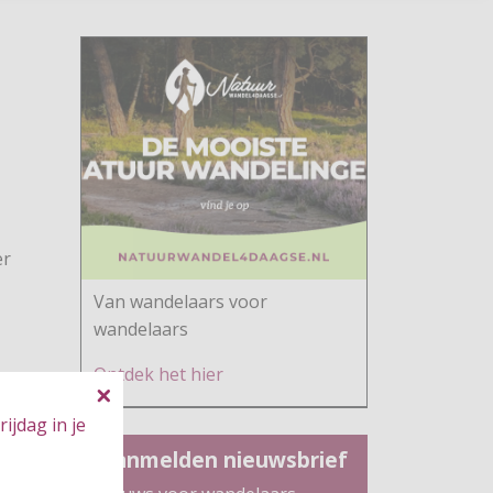
er
Van wandelaars voor
wandelaars
Ontdek h
et hier
ijdag in je
Aanmelden nieuwsbrief