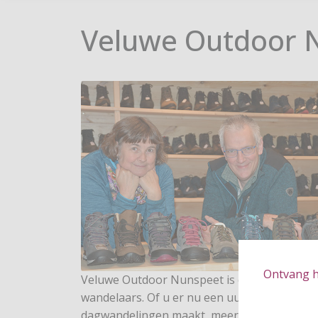
Veluwe Outdoor 
Ontvang hé
Veluwe Outdoor Nunspeet is een wandelspec
wandelaars. Of u er nu een uurtje op uit trek
dagwandelingen maakt, meerdaagse wandelv