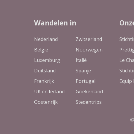
Wandelen in
Onz
Nederland
Zwitserland
Sticht
Belgie
Noorwegen
Pretti
Luxemburg
Italië
Le Ch
Duitsland
Spanje
Sticht
Frankrijk
Portugal
Equip 
UK en Ierland
Griekenland
Oostenrijk
Stedentrips
©