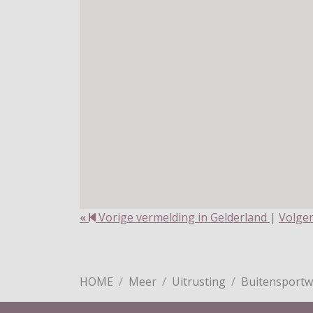
«
Vorige vermelding in Gelderland
|
Volgen
HOME
Meer
Uitrusting
Buitensportw