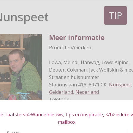
Nunspeet
TIP
Meer informatie
Producten/merken
Lowa, Meindl, Hanwag, Lowe Alpine,
Deuter, Coleman, Jack Wolfskin & me
Straat en huisnummer
Stationslaan 41A, 8071 CK,
Nunspeet
,
Gelderland
,
Nederland
Telefoon
0341-270847
t laatste <b>Wandelnieuws, tips en inspiratie, </b>iedere vr
iaalzaak voor alle
mailbox
t, lange
akanties doet of