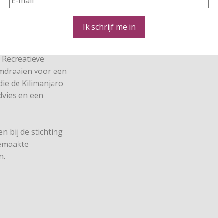
t staan: wij
itrusting, zodat u
Ik schrijf me in
 Recreatieve
omdraaien voor een
e de Kilimanjaro
dvies en een
n bij de stichting
gemaakte
n.