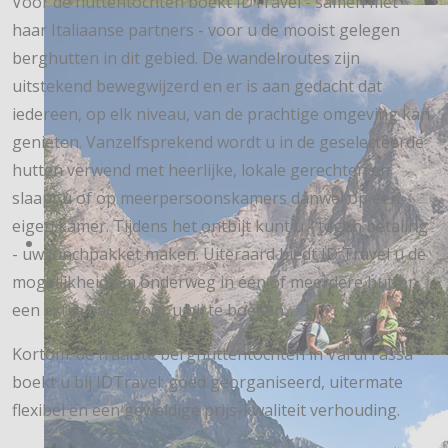
Voor de huttentochten boekt IDTravel - samen met
haar Italiaanse partners - voor u de mooist gelegen
berghutten in dit gebied. De wandelroutes zijn
uitstekend bewegwijzerd en er is aan gedacht dat
iedereen, op elk niveau, van de prachtige omgeving kan
genieten. Vanzelfsprekend wordt u in de geselecteerde
hutten verwend met heerlijke, lokale gerechten en
slaapt u of op meerpersoonskamers danwel op een
eigen kamer. Tijdens het ontbijt kunt u - tegen betaling
- uw lunchpakket maken. Uiteraard biedt ID Travel u de
mogelijkheid om onderweg in één of meerdere hutten
een extra nacht voor u bij te boeken.
Kortom: de fraaiste berghuttentochten in Val di Fassa
boekt u bij IDTravel: goed georganiseerd, uitermate
flexibel en een geweldige prijs-kwaliteit verhouding.