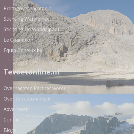
Prettigovernachten.nl
Stichting Wandelnet
Stichting De Wandelpool
Le Champion
Equip Benelux bv
Tevoetonline.nl
Overnachten Partner worden
Over te voetonline.nl
Adverteren
Contact
Blogs