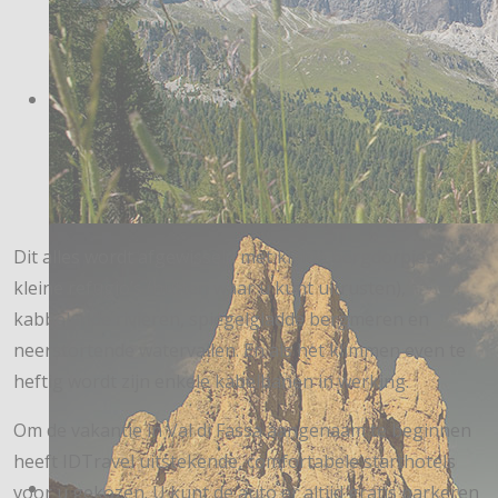
Dit alles wordt afgewisseld met kleine bergdorpjes,
kleine refugio’s (hutten waar u kunt uitrusten),
kabbelende rivieren, spiegelgladde bergmeren en
neerstortende watervallen. En als het klimmen even te
heftig wordt zijn enkele kabelbanen in werking.
Om de vakantie in Val di Fassa aangenaam te beginnen
heeft IDTravel uitstekende, comfortabele starthotels
voor u gekozen. U kunt de auto er altijd gratis parkeren