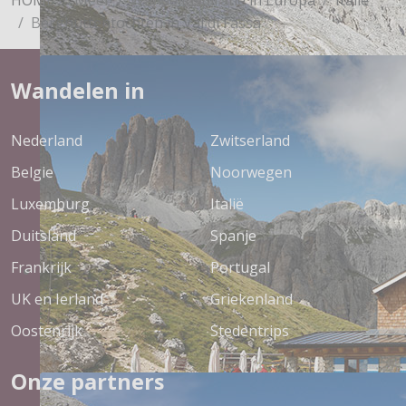
Berghuttentochten in Val di Fassa
Wandelen in
Nederland
Zwitserland
Belgie
Noorwegen
Luxemburg
Italië
Duitsland
Spanje
Frankrijk
Portugal
UK en Ierland
Griekenland
Oostenrijk
Stedentrips
Onze partners