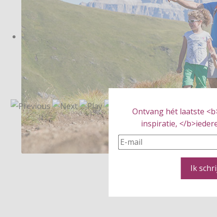
Ontvang hét laatste <b
inspiratie, </b>iedere
Ik schri