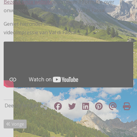
Bezoek onze website
voor meer informatie over
onvergetelijke huttentochten in Val di Fassa.
Geniet hieronder alvast van de indrukwekkende
videoimpressie van Val di Fassa!
Deel dit artikel
Vorig artikel: Wandelvakantie in Italië
Vorige