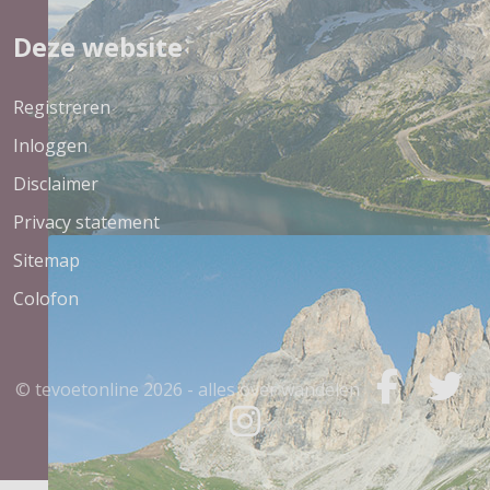
Deze website
Registreren
Inloggen
Disclaimer
Privacy statement
Sitemap
Colofon
© tevoetonline
2026 - alles over wandelen