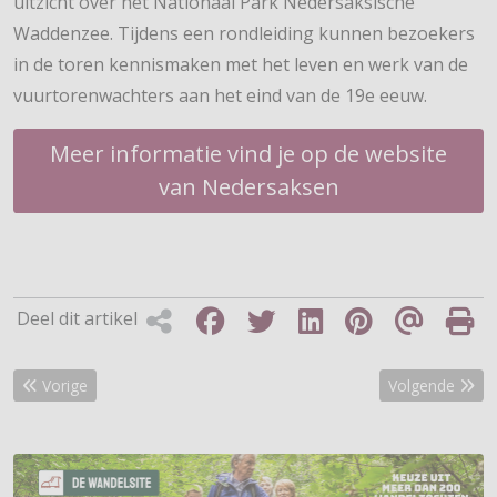
uitzicht over het Nationaal Park Nedersaksische
Waddenzee. Tijdens een rondleiding kunnen bezoekers
in de toren kennismaken met het leven en werk van de
vuurtorenwachters aan het eind van de 19e eeuw.
Meer informatie vind je op de website
van Nedersaksen
Deel dit artikel
Vorig artikel: Nieuw wandelnetwerk voor Noordwest Overijssel
Volgende artik
Vorige
Volgende