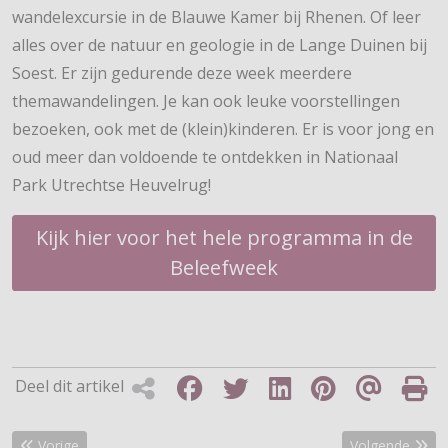
wandelexcursie in de Blauwe Kamer bij Rhenen. Of leer
alles over de natuur en geologie in de Lange Duinen bij
Soest. Er zijn gedurende deze week meerdere
themawandelingen. Je kan ook leuke voorstellingen
bezoeken, ook met de (klein)kinderen. Er is voor jong en
oud meer dan voldoende te ontdekken in Nationaal
Park Utrechtse Heuvelrug!
Kijk hier voor het hele programma in de
Beleefweek
Deel dit artikel
Vorig artikel: Recorddeelname voor uitverkochte Fjoertoer Egmon
Volgende artik
Vorige
Volgende