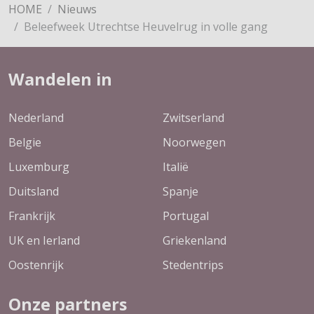
HOME
Nieuws
Beleefweek Utrechtse Heuvelrug in volle gang
Wandelen in
Nederland
Zwitserland
Belgie
Noorwegen
Luxemburg
Italië
Duitsland
Spanje
Frankrijk
Portugal
UK en Ierland
Griekenland
Oostenrijk
Stedentrips
Onze partners