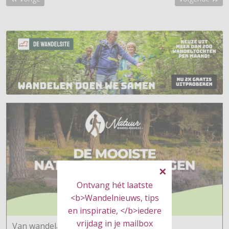
Ontvang hét laatste
<b>Wandelnieuws, tips
en inspiratie, </b>iedere
vrijdag in je mailbox
Van wandelaars voor wandelaars