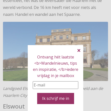
essentieel, het was de levensader die Haarlem met de
wereld verbond. De 16 km heeft niet voor niets als
naam: Handel en wandel aan het Spaarne.
Ontvang hét laatste
<b>Wandelnieuws, tips
en inspiratie, </b>iedere
vrijdag in je mailbox
Landgoed Elswout is als 'goed doel' gekoppeld aan de
Haarlem City Walk © foto Le Champion
Ik schrijf me in
Elswout