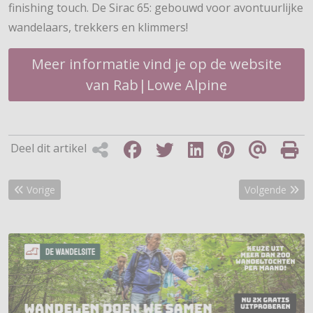
finishing touch. De Sirac 65: gebouwd voor avontuurlijke
wandelaars, trekkers en klimmers!
Meer informatie vind je op de website
van Rab|Lowe Alpine
Deel dit artikel
Vorig artikel: Herfstwandeling in de Val di Fassa Dolomieten
Volgende artike
Vorige
Volgende