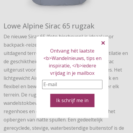
Lowe Alpine Sirac 65 rugzak
De nieuwe Sirac 65 (foto hierboven) is ideaal voor
backpack-reizen en lichtgewicht trekkings over
Ontvang hét laatste
uitdagend terrein. Vanwege de uitstekende ventilatie en
<b>Wandelnieuws, tips en
de geschiktheid voor een drinksysteem is de Sirac
inspiratie, </b>iedere
uitgerust voor warm weer en technische paadjes. Het
vrijdag in je mailbox
lichtgewicht Air Contour X draagsysteem is sterk en
flexibel en beweegt gemakkelijk met je mee over elk
terrein. De rugzak is voorzien van
Ik schrijf me in
wandelstokbevestigingen, een geïntegreerde
regenhoes en elastische zijvakken; ideaal voor het
opbergen van natte spullen. Een gedeeltelijk
gerecyclede, stevige, waterbestendige buitenstof is de