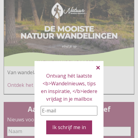
Van wandelaars voor wandelaars
Ontvang hét laatste
<b>Wandelnieuws, tips
Ontdek h
et hier
en inspiratie, </b>iedere
vrijdag in je mailbox
Aanmelden nieuwsbrief
Nieuws voor wandelaars
Ik schrijf me in