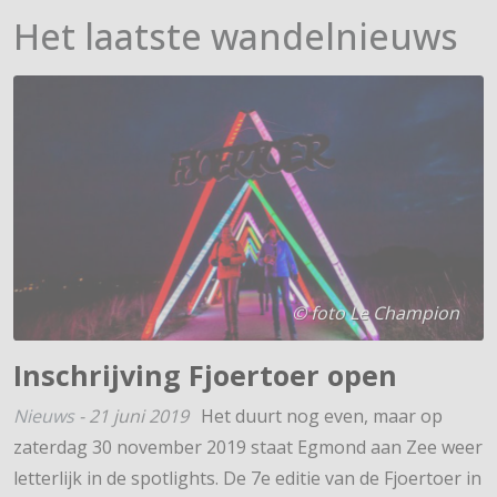
Het laatste wandelnieuws
© foto Le Champion
Inschrijving Fjoertoer open
Nieuws
-
21 juni 2019
Het duurt nog even, maar op
zaterdag 30 november 2019 staat Egmond aan Zee weer
letterlijk in de spotlights. De 7e editie van de Fjoertoer in