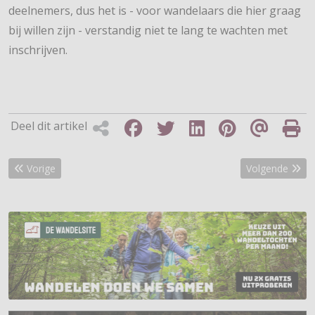
deelnemers, dus het is - voor wandelaars die hier graag
bij willen zijn - verstandig niet te lang te wachten met
inschrijven.
Deel dit artikel
Vorig artikel: Effect nitraatrijke groenten tijdens Vierdaagse
Volgende arti
Vorige
Volgende