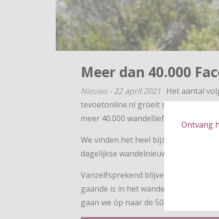
Meer dan 40.000 Fac
Nieuws
-
22 april 2021
Het aantal vo
tevoetonline.nl groeit maar door. Eer
meer 40.000 wandelliefhebbers volgen
Ontvang hé
We vinden het heel bijzonder dat zove
dagelijkse wandelnieuws. Hartelijk da
Vanzelfsprekend blijven we via websit
gaande is in het wandelwereldje. En vo
gaan we óp naar de 50.000 volgers!