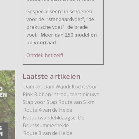
Gespecialiseerd in schoenen
voor de
“standaardvoet”, “de
praktische voet” “de brede
voet”.
Meer dan 250 modellen
op voorraad
kel: Voetverzorging voor wandelaars
Ontdek het zelf!
Laatste artikelen
Dam tot Dam Wandeltocht voor
Pink Ribbon introduceert nieuwe
Stap voor Stap Route van 5 km
Route 4 van de Heide
Natuurwandel4daagse: De
Brunssummerheide
Route 3 van de Heide