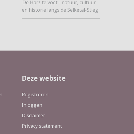
De Harz te voet - natuur, cultuur
en historie langs de Selketal-Stieg
Deze website
n
Registreren
Inloggen
Disclaimer
Privacy statement