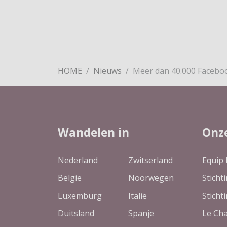
HOME
Nieuws
Meer dan 40.000 Facebo
Wandelen in
Onz
Nederland
Zwitserland
Equip 
Belgie
Noorwegen
Sticht
Luxemburg
Italië
Sticht
Duitsland
Spanje
Le Ch