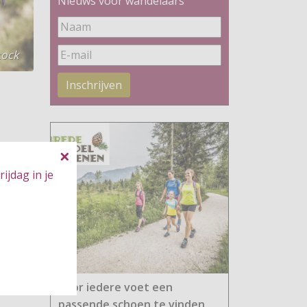
Nieuws voor wandelaars
tock
Inschrijven
ijdag in je
Voor iedere voet een
passende schoen te vinden.