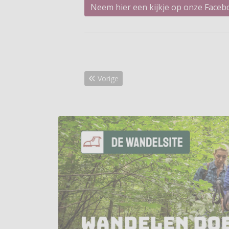
Neem hier een kijkje op onze Faceb
Vorig artikel: Nieuw Klompenpad Recken
Vorige