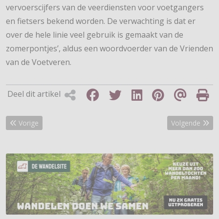
vervoerscijfers van de veerdiensten voor voetgangers
en fietsers bekend worden. De verwachting is dat er
over de hele linie veel gebruik is gemaakt van de
zomerpontjes’, aldus een woordvoerder van de Vrienden
van de Voetveren.
Deel dit artikel
Vorig artikel: Heel Zuid-Holland wandelt!
Volgende artike
Vorige
Volgende