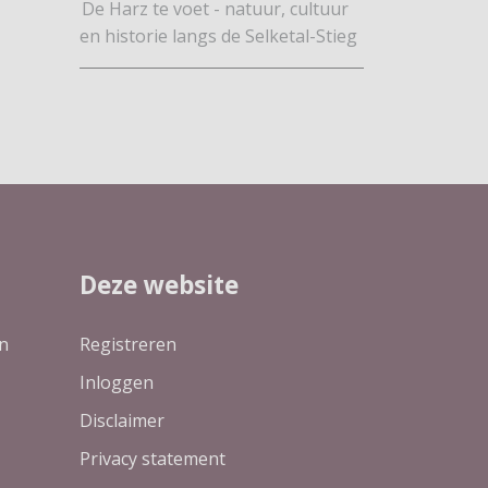
De Harz te voet - natuur, cultuur
en historie langs de Selketal-Stieg
Deze website
n
Registreren
Inloggen
Disclaimer
Privacy statement