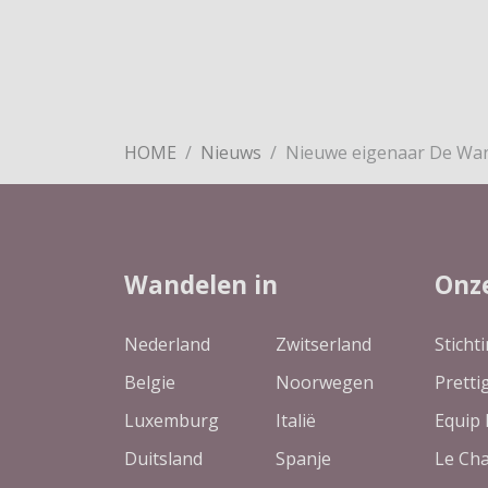
HOME
Nieuws
Nieuwe eigenaar De Wan
Wandelen in
Onz
Nederland
Zwitserland
Sticht
Belgie
Noorwegen
Pretti
Luxemburg
Italië
Equip 
Duitsland
Spanje
Le Ch