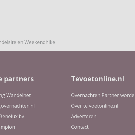
delsite en Weekendhike
e partners
Tevoetonline.nl
ing Wandelnet
Overnachten Partner worde
governachten.nl
Over te voetonline.nl
Benelux bv
Adverteren
ampion
Contact