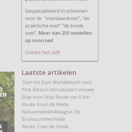
Gespecialiseerd in schoenen
voor de
“standaardvoet”, “de
praktische voet” “de brede
voet”.
Meer dan 250 modellen
op voorraad
kel: Wandelen over het ecopad in Dongen
Ontdek het zelf!
Laatste artikelen
Dam tot Dam Wandeltocht voor
Pink Ribbon introduceert nieuwe
Stap voor Stap Route van 5 km
Route 4 van de Heide
Natuurwandel4daagse: De
Brunssummerheide
Route 3 van de Heide