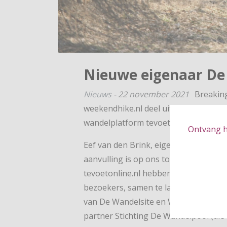
Nieuwe eigenaar De
Nieuws
-
22 november 2021
Breaking
weekendhike.nl deel uit van WANDELW
wandelplatform tevoetonline.nl.
Ontvang hé
Eef van den Brink, eigenaar van de uit
aanvulling is op ons totale aanbod. N
tevoetonline.nl hebben we vanaf 2022
bezoekers, samen te laten wandelen i
van De Wandelsite en Weekendhike n
partner Stichting De Wandelpool (die 