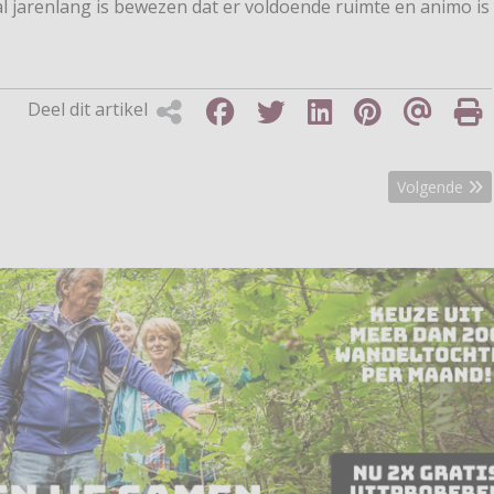
 al jarenlang is bewezen dat er voldoende ruimte en animo is
Deel dit artikel
ndstichting
Volgende arti
Volgende