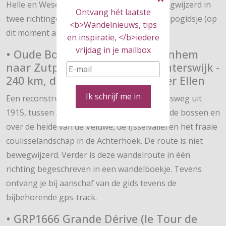
Helle en Weser. De route is geel-rood bewegwijzerd in
Ontvang hét laatste
twee richtingen. Een 120 pagina’s tellend topogidsje (op
<b>Wandelnieuws, tips
dit moment alleen in het Frans).
en inspiratie, </b>iedere
vrijdag in je mailbox
• Oude Bondswandeling van Arnhem
naar Zutphen, Deventer en Winterswijk -
240 km, door Wandelboswachter Ellen
Ik schrijf me in
Een reconstructie van de oude ANWB-bondsweg uit
1915, tussen Arnhem en Winterswijk. Door de bossen en
over de heide van de Veluwe, de IJsselvallei en het fraaie
coulisselandschap in de Achterhoek. De route is niet
bewegwijzerd. Verder is deze wandelroute in één
richting begeschreven in een wandelboekje. Tevens
ontvang je bij aanschaf van de gids tevens de
bijbehorende gps-track.
• GRP1666 Grande Dérive (le Tour de