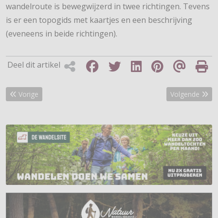
wandelroute is bewegwijzerd in twee richtingen. Tevens
is er een topogids met kaartjes en een beschrijving
(eveneens in beide richtingen).
Deel dit artikel
Vorig artikel: Vier prachtige, nieuwe routes voor Heuvelrug Natu
Volgende artike
Vorige
Volgende