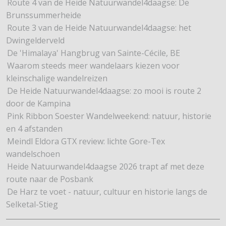
Route 4 van de Heide Natuurwandel4daagse: De
Brunssummerheide
Route 3 van de Heide Natuurwandel4daagse: het
Dwingelderveld
De 'Himalaya' Hangbrug van Sainte-Cécile, BE
Waarom steeds meer wandelaars kiezen voor
kleinschalige wandelreizen
De Heide Natuurwandel4daagse: zo mooi is route 2
door de Kampina
Pink Ribbon Soester Wandelweekend: natuur, historie
en 4 afstanden
Meindl Eldora GTX review: lichte Gore-Tex
wandelschoen
Heide Natuurwandel4daagse 2026 trapt af met deze
route naar de Posbank
De Harz te voet - natuur, cultuur en historie langs de
Selketal-Stieg