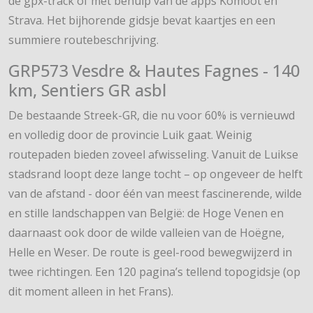
de gpx-track of met behulp van de apps Komoot en
Strava. Het bijhorende gidsje bevat kaartjes en een
summiere routebeschrijving.
GRP573 Vesdre & Hautes Fagnes - 140
km, Sentiers GR asbl
De bestaande Streek-GR, die nu voor 60% is vernieuwd
en volledig door de provincie Luik gaat. Weinig
routepaden bieden zoveel afwisseling. Vanuit de Luikse
stadsrand loopt deze lange tocht – op ongeveer de helft
van de afstand - door één van meest fascinerende, wilde
en stille landschappen van België: de Hoge Venen en
daarnaast ook door de wilde valleien van de Hoëgne,
Helle en Weser. De route is geel-rood bewegwijzerd in
twee richtingen. Een 120 pagina’s tellend topogidsje (op
dit moment alleen in het Frans).