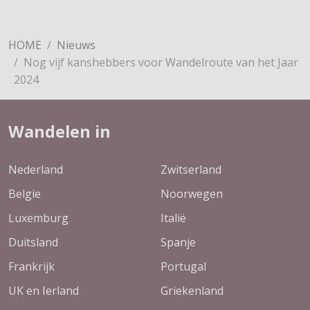
HOME
Nieuws
Nog vijf kanshebbers voor Wandelroute van het Jaar
2024
Wandelen in
Nederland
Zwitserland
Belgie
Noorwegen
Luxemburg
Italië
Duitsland
Spanje
Frankrijk
Portugal
UK en Ierland
Griekenland