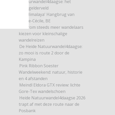
Natuurwandel4daagse: het
Dwingelderveld
De 'Himalaya' Hangbrug van
Sainte-Cécile, BE
Waarom steeds meer wandelaars
kiezen voor kleinschalige
wandelreizen
De Heide Natuurwandel4daagse:
zo mooi is route 2 door de
Kampina
Pink Ribbon Soester
Wandelweekend: natuur, historie
en 4 afstanden
Meindl Eldora GTX review: lichte
Gore-Tex wandelschoen
Heide Natuurwandel4daagse 2026
trapt af met deze route naar de
Posbank