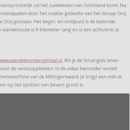
oorspronkelijk uit het zuidwesten van Schotland komt. Na
renlandpaden door het oudste gedeelte van het dorpje Ooij.
de Ooij gestaan. Het begin- en eindpunt is de bekende
wandelroute is 8 kilometer lang en is een achtvorm; je
www.wandeleninbergendal.nl
. Wil je de Struingids liever
voor de verkoopplekken. In de video hieronder vertelt
etamorfose van de Millingerwaard. Je krijgt een indruk
ans op het spotten van bevers groot is.