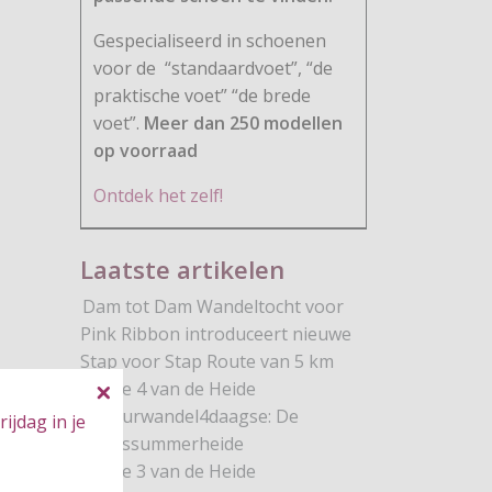
Gespecialiseerd in schoenen
voor de
“standaardvoet”, “de
praktische voet” “de brede
voet”.
Meer dan 250 modellen
op voorraad
Ontdek het zelf!
Laatste artikelen
Dam tot Dam Wandeltocht voor
Pink Ribbon introduceert nieuwe
Stap voor Stap Route van 5 km
Route 4 van de Heide
Natuurwandel4daagse: De
ijdag in je
Brunssummerheide
Route 3 van de Heide