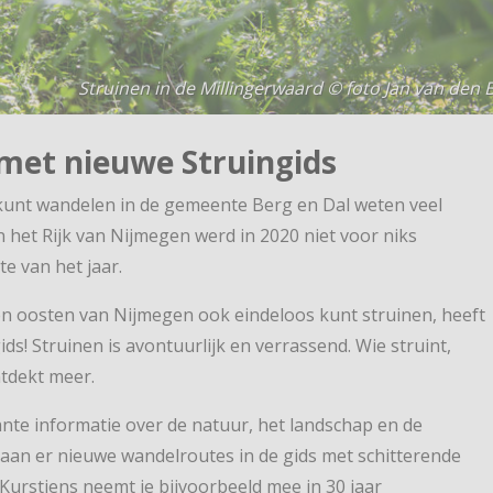
Struinen in de Millingerwaard © foto Jan van den 
met nieuwe Struingids
k kunt wandelen in de gemeente Berg en Dal weten veel
het Rijk van Nijmegen werd in 2020 niet voor niks
e van het jaar.
en oosten van Nijmegen ook eindeloos kunt struinen, heeft
ds! Struinen is avontuurlijk en verrassend. Wie struint,
tdekt meer.
sante informatie over de natuur, het landschap en de
taan er nieuwe wandelroutes in de gids met schitterende
 Kurstjens neemt je bijvoorbeeld mee in 30 jaar