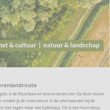
oerenlandroute
 gids is de Bisonbaai en boerenlandroute. Op deze mooie
 ontdek je de riviernatuur in de uiterwaarden bij de
s niet tegen maar wel Galloways. Dit is een hoornloos,