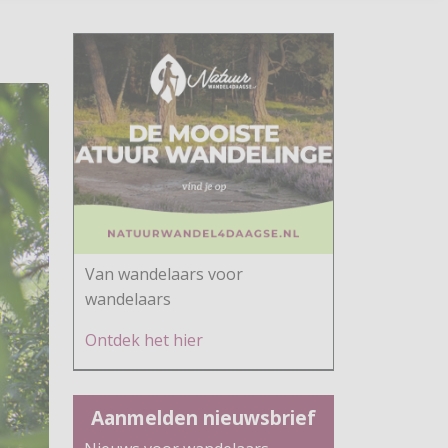
Van wandelaars voor
wandelaars
Ontdek h
et hier
Aanmelden nieuwsbrief