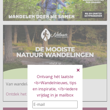
Ontvang hét laatste
<b>Wandelnieuws, tips
Van wandelaars voor wandelaars
en inspiratie, </b>iedere
Ontdek h
et hier
vrijdag in je mailbox