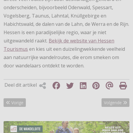
onderscheiden, bijvoorbeeld Odenwald, Spessart,
Vogelsberg, Taunus, Lahntal, Knüllgebirge en
Habichtswald, de dalen van de Lahn, de Werra en de Rijn.
Hessen is een paradijselijke regio, waar je niet
uitgewandeld raakt.
Bekijk de website van Hessen
Tourismus
en kies uit een duizelingwekkende veelheid
aan natuurrijke wandelroutes, die erom smeken om
door wandelaars ontdekt te worden.
Deel dit artikel
Vorig artikel: Ontdek Zeeland met nieuwe wandelgids
Volgende artik
Vorige
Volgende