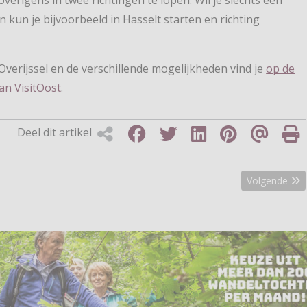
n kun je bijvoorbeeld in Hasselt starten en richting
verijssel en de verschillende mogelijkheden vind je
op de
an VisitOost
.
Deel dit artikel
rpad
Volgende art
Volgende