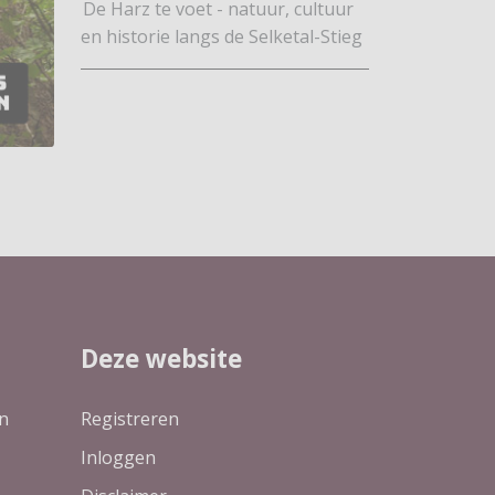
De Harz te voet - natuur, cultuur
en historie langs de Selketal-Stieg
Deze website
n
Registreren
Inloggen