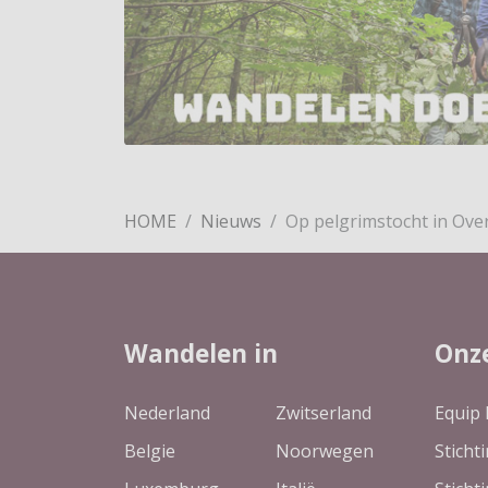
HOME
Nieuws
Op pelgrimstocht in Over
Wandelen in
Onz
Nederland
Zwitserland
Equip 
Belgie
Noorwegen
Sticht