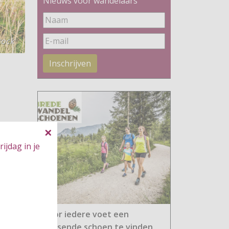
Nieuws voor wandelaars
tock
Inschrijven
ijdag in je
Voor iedere voet een
passende schoen te vinden.