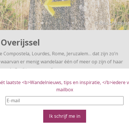
© foto Shutters
Overijssel
e Compostela, Lourdes, Rome, Jeruzalem… dat zijn zo’n
 waarvan er menig wandelaar één of meer op zijn of haar
eren in ‘hot’ tegenwoordig.
en niet in Nederland zijn te vinden, telt Nederland wel
t laatste <b>Wandelnieuws, tips en inspiratie, </b>iedere vr
mailbox
imsroutes. Zo ook in Overijssel. Daar zijn een drietal
twikkeld die voor elke wandelaar zeer de moeite waard zijn.
e wilt wandelen, waarbij natuur en religie de
Ik schrijf me in
s een pelgrimspad. En om te beginnen in eigen land.
tes in Overijssel.