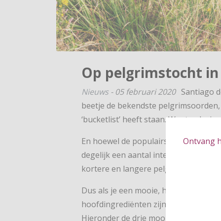
Op pelgrimstocht in 
Nieuws
-
05 februari 2020
Santiago d
beetje de bekendste pelgrimsoorden,
‘bucketlist’ heeft staan. Want pelgrim
En hoewel de populairste pelgrimsoord
Ontvang hé
degelijk een aantal interessante pelgr
kortere en langere pelgrimsroutes on
Dus als je een mooie, historische rout
hoofdingrediënten zijn, loop dan een
Hieronder de drie mooiste pelgrimsrou