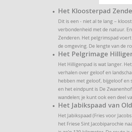
Het Kloosterpad Zend
Dit is een - niet al te lang – kl
verbondenheid met de natuur. En 
Zenderen. Het pelgrimspad voert l
de omgeving. De lengte van de rou
Het Pelgrimage Hillig
Het Hilligenpad is wat langer. He
verhalen over geloof en landscha
hebben met geloof, bijgeloof en s
en het eindpunt is De Zwanenhof. 
wandelen; je kunt ook een deel va
Het Jabikspaad van Ol
Het Jabikspaad (Fries voor Jacobs
het Friese Sint Jacobiparochie na
is zo’n 130 kilometer. De route is