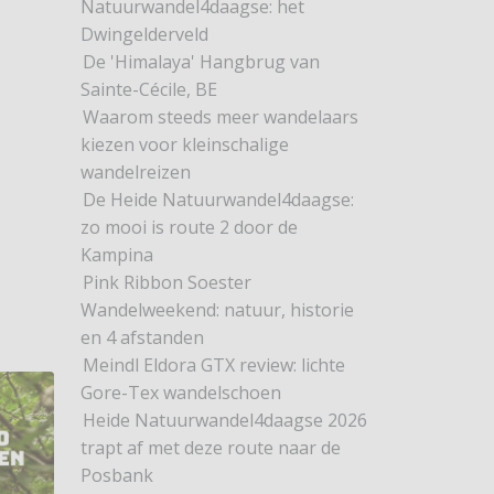
Natuurwandel4daagse: het
Dwingelderveld
De 'Himalaya' Hangbrug van
Sainte-Cécile, BE
Waarom steeds meer wandelaars
kiezen voor kleinschalige
wandelreizen
De Heide Natuurwandel4daagse:
zo mooi is route 2 door de
Kampina
Pink Ribbon Soester
ikel: Doe mee met Warmetruiendag 2020
Wandelweekend: natuur, historie
en 4 afstanden
Meindl Eldora GTX review: lichte
Gore-Tex wandelschoen
Heide Natuurwandel4daagse 2026
trapt af met deze route naar de
Posbank