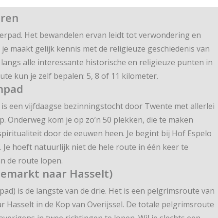
eren
oosterpad. Het bewandelen ervan leidt tot verwondering en
je maakt gelijk kennis met de religieuze geschiedenis van
angs alle interessante historische en religieuze punten in
te kun je zelf bepalen: 5, 8 of 11 kilometer.
enpad
t is een vijfdaagse bezinningstocht door Twente met allerlei
p. Onderweg kom je op zo’n 50 plekken, die te maken
piritualiteit door de eeuwen heen. Je begint bij Hof Espelo
Je hoeft natuurlijk niet de hele route in één keer te
n de route lopen.
demarkt naar Hasselt)
pad) is de langste van de drie. Het is een pelgrimsroute van
ar Hasselt in de Kop van Overijssel. De totale pelgrimsroute
 overigens in twee richtingen te lopen. Wil je slechts een