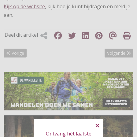
Kijk op de website
, kijk hoe je kunt bijdragen en meld je
aan.
Deel dit artikel
Vorig artikel: Op pelgrimstocht in Overijssel
Volgende artik
Vorige
Volgende
Ontvang hét laatste