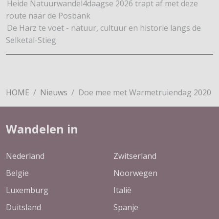
Heide Natuurwandel4daagse 2026 trapt af met deze
route naar de Posbank
De Harz te voet - natuur, cultuur en historie langs de
Selketal-Stieg
HOME
Nieuws
Doe mee met Warmetruiendag 2020
Wandelen in
Nederland
Zwitserland
Belgie
Noorwegen
Luxemburg
Italië
Duitsland
Spanje