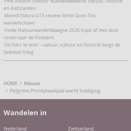
Pink Ribbon Soester Wandelweekend: natuur, historie
en 4 afstanden
Meindl Eldora GTX review: lichte Gore-Tex
wandelschoen
Heide Natuurwandel4daagse 2026 trapt af met deze
route naar de Posbank
De Harz te voet - natuur, cultuur en historie langs de
Selketal-Stieg
HOME
Nieuws
Pelgrims Pronkjewailpad wacht huldiging
Wandelen in
Nederland
Zwitserland