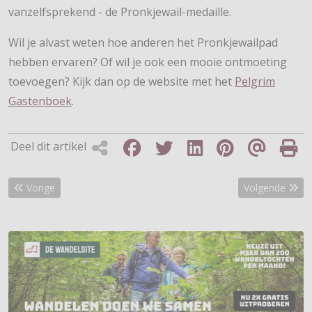
vanzelfsprekend - de Pronkjewail-medaille.
Wil je alvast weten hoe anderen het Pronkjewailpad
hebben ervaren? Of wil je ook een mooie ontmoeting
toevoegen? Kijk dan op de website met het
Pelgrim
Gastenboek
.
Deel dit artikel
Vorig artikel: Overwinteren en wandelen met Loopend Vuurtje
Volgende artike
Vorige
Volgende