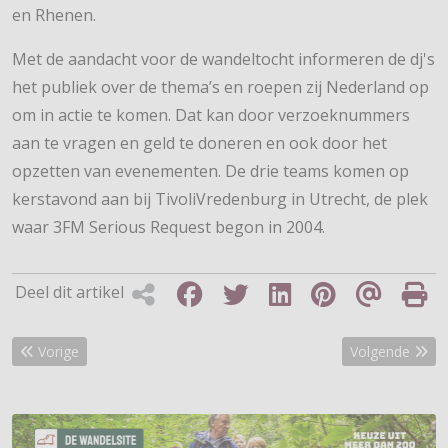
en Rhenen.
Met de aandacht voor de wandeltocht informeren de dj's
het publiek over de thema’s en roepen zij Nederland op
om in actie te komen. Dat kan door verzoeknummers
aan te vragen en geld te doneren en ook door het
opzetten van evenementen. De drie teams komen op
kerstavond aan bij TivoliVredenburg in Utrecht, de plek
waar 3FM Serious Request begon in 2004.
Deel dit artikel
Vorig artikel: Park van Hof Ter Laken open
Volgende artik
Vorige
Volgende