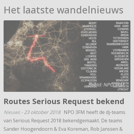
Het laatste wandelnieuws
Beeld: NPO 3FM
Routes Serious Request bekend
Nieuws
-
23 oktober 2018
NPO 3FM heeft de dj-teams
van Serious Request 2018 bekendgemaakt. De teams
Sander Hoogendoorn & Eva Koreman, Rob Janssen &