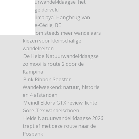
Natuurwandel4daagse: het
Dwingelderveld
De 'Himalaya' Hangbrug van
Sainte-Cécile, BE
Waarom steeds meer wandelaars
kiezen voor kleinschalige
wandelreizen
De Heide Natuurwandel4daagse:
zo mooi is route 2 door de
Kampina
Pink Ribbon Soester
Wandelweekend: natuur, historie
en 4 afstanden
Meindl Eldora GTX review: lichte
Gore-Tex wandelschoen
Heide Natuurwandel4daagse 2026
trapt af met deze route naar de
Posbank