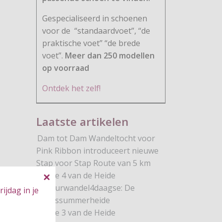
Gespecialiseerd in schoenen
voor de
“standaardvoet”, “de
praktische voet” “de brede
voet”.
Meer dan 250 modellen
op voorraad
Ontdek het zelf!
Laatste artikelen
Dam tot Dam Wandeltocht voor
Pink Ribbon introduceert nieuwe
Stap voor Stap Route van 5 km
Route 4 van de Heide
Natuurwandel4daagse: De
ijdag in je
Brunssummerheide
Route 3 van de Heide