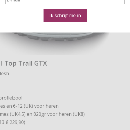
Ik schrijf me in
l Top Trail GTX
Mesh
profielzool
es en 6-12 (UK) voor heren
ames (UK4,5) en 820gr voor heren (UK8)
13 € 229,90)