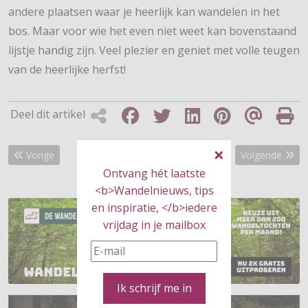
andere plaatsen waar je heerlijk kan wandelen in het
bos. Maar voor wie het even niet weet kan bovenstaand
lijstje handig zijn. Veel plezier en geniet met volle teugen
van de heerlijke herfst!
Deel dit artikel
Vorig artikel: Deelnemerslimiet Fjoertoer Egmond bijna bereikt
Volgende artik
Vorige
Volgende
Ontvang hét laatste
<b>Wandelnieuws, tips
en inspiratie, </b>iedere
vrijdag in je mailbox
Ik schrijf me in