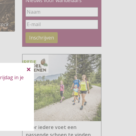
Nieuws voor wandelaars
tock
Inschrijven
ijdag in je
Voor iedere voet een
passende schoen te vinden.