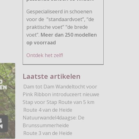
Gespecialiseerd in schoenen
voor de
“standaardvoet”, “de
praktische voet” “de brede
voet”.
Meer dan 250 modellen
kel: Wandelaars vast na aardbeving Lombok
op voorraad
Ontdek het zelf!
Laatste artikelen
Dam tot Dam Wandeltocht voor
Pink Ribbon introduceert nieuwe
Stap voor Stap Route van 5 km
Route 4 van de Heide
Natuurwandel4daagse: De
Brunssummerheide
Route 3 van de Heide