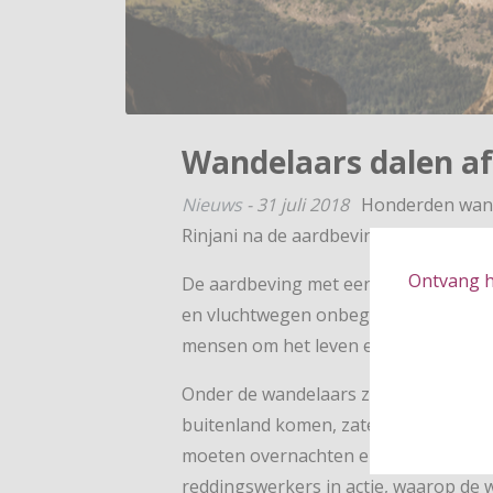
Wandelaars dalen af
Nieuws
-
31 juli 2018
Honderden wand
Rinjani na de aardbeving in Lombok.
Ontvang hé
De aardbeving met een kracht van 6.4
en vluchtwegen onbegaanbaar en gev
mensen om het leven en meer dan 3
Onder de wandelaars zijn twee doden
buitenland komen, zaten door de aa
moeten overnachten en kregen voedse
reddingswerkers in actie, waarop de 