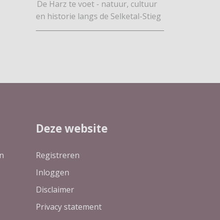
De Harz te voet - natuur, cultuur
en historie langs de Selketal-Stieg
Deze website
n
Registreren
Inloggen
Disclaimer
Privacy statement