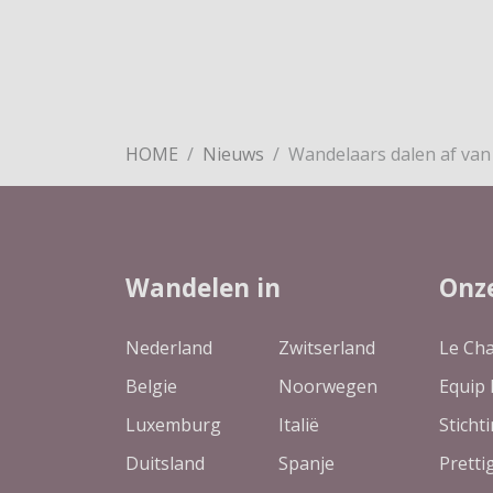
HOME
Nieuws
Wandelaars dalen af van
Wandelen in
Onz
Nederland
Zwitserland
Le Ch
Belgie
Noorwegen
Equip 
Luxemburg
Italië
Sticht
Duitsland
Spanje
Pretti