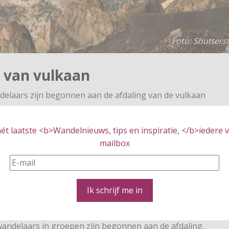
Foto: Shutters
 van vulkaan
elaars zijn begonnen aan de afdaling van de vulkaan
t laatste <b>Wandelnieuws, tips en inspiratie, </b>iedere vr
 op de schaal van Richter zorgde ervoor dat wandelpaden
mailbox
aarlijk werden. Bij de aardbeving in Lombok kwamen 16
30 mensen raakten gewond.
 gevallen. De wandelaars, waarvan de meesten uit het
Ik schrijf me in
rdbeving vast op de berg. Ze hebben daar noodgedwongen
l en hulpmiddelen via helikopters. Vervolgens kwamen
wandelaars in groepen zijn begonnen aan de afdaling.