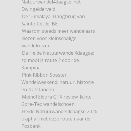
Natuurwandel4daagse: het
Dwingelderveld
De 'Himalaya' Hangbrug van
Sainte-Cécile, BE
Waarom steeds meer wandelaars
kiezen voor kleinschalige
wandelreizen
De Heide Natuurwandel4daagse:
zo mooi is route 2 door de
Kampina
Pink Ribbon Soester
Wandelweekend: natuur, historie
en 4 afstanden
Meindl Eldora GTX review: lichte
Gore-Tex wandelschoen
Heide Natuurwandel4daagse 2026
trapt af met deze route naar de
Posbank