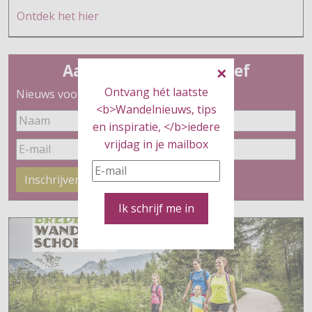
Ontdek h
et hier
Aanmelden nieuwsbrief
Ontvang hét laatste
Nieuws voor wandelaars
<b>Wandelnieuws, tips
en inspiratie, </b>iedere
vrijdag in je mailbox
Inschrijven
Ik schrijf me in