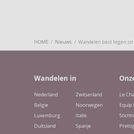
HOME
Nieuws
Wandelen best tegen str
Wandelen in
Onz
Nederland
Zwitserland
Le Ch
Belgie
Noorwegen
Equip 
Luxemburg
Italië
Sticht
Duitsland
Spanje
Pretti