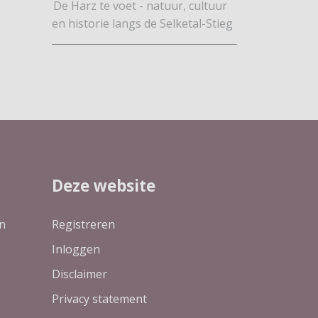
De Harz te voet - natuur, cultuur
en historie langs de Selketal-Stieg
Deze website
n
Registreren
Inloggen
Disclaimer
Privacy statement