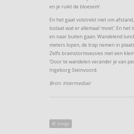
en je ruikt de bloesem’.
En het gaat volstrekt niet om afstand, s
loslaat wat er allemaal ‘moet’. En he
en naar buiten gaan. Wandelend lunch
meters lopen, de trap nemen in plaats
Zelfs brainstormsessies met een klei
‘Door te wandelen verander je van pers
Ingeborg Steinvoord.
Bron: Intermediair
Vorig artikel: Volop spanning verkiezing 
Vorige