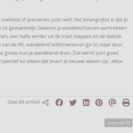
nelheid of presteren; juist niet!. Het belangrijkst is dat je
t is zó gemakkelijk: Gewoon je wandelschoenen aantrekken
en, een halte eerder uit de tram stappen en de laatste
 van de lift, wandelend telefoneren en ga zo maar door.
ne groep kun je wandelend doen. Dat werkt juist goed.
pectief en alleen dát levert al nieuwe ideeën op’, aldus
Deel dit artikel
Wandelgemeente van het Jaar
Volgende arti
Volgende