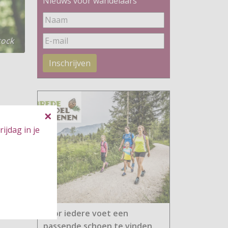
Nieuws voor wandelaars
tock
Inschrijven
ijdag in je
Voor iedere voet een
passende schoen te vinden.