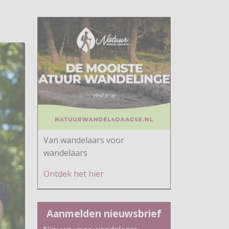
Van wandelaars voor
wandelaars
Ontdek h
et hier
Aanmelden nieuwsbrief