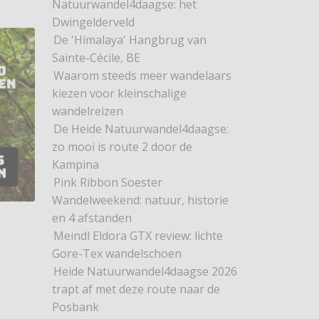
Natuurwandel4daagse: het
Dwingelderveld
De 'Himalaya' Hangbrug van
Sainte-Cécile, BE
Waarom steeds meer wandelaars
kiezen voor kleinschalige
wandelreizen
De Heide Natuurwandel4daagse:
zo mooi is route 2 door de
Kampina
Pink Ribbon Soester
Wandelweekend: natuur, historie
en 4 afstanden
Meindl Eldora GTX review: lichte
Gore-Tex wandelschoen
Heide Natuurwandel4daagse 2026
trapt af met deze route naar de
Posbank