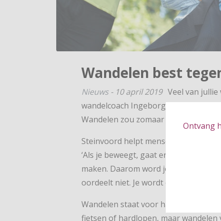
Wandelen best tegen
Nieuws
-
10 april 2019
Veel van julli
wandelcoach Ingeborg Steinvoord legd
Wandelen zou zomaar eens het allereff
Ontvang hé
Steinvoord helpt mensen wandelend de 
‘Als je beweegt, gaat er meer zuurst
maken. Daarom word je van wandelen c
oordeelt niet. Je wordt er hoopvoller 
Wandelen staat voor haar op nummer é
fietsen of hardlopen, maar wandelen v