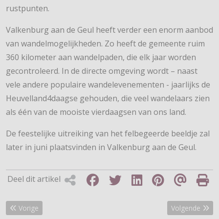
rustpunten.
Valkenburg aan de Geul heeft verder een enorm aanbod
van wandelmogelijkheden. Zo heeft de gemeente ruim
360 kilometer aan wandelpaden, die elk jaar worden
gecontroleerd. In de directe omgeving wordt – naast
vele andere populaire wandelevenementen - jaarlijks de
Heuvelland4daagse gehouden, die veel wandelaars zien
als één van de mooiste vierdaagsen van ons land.
De feestelijke uitreiking van het felbegeerde beeldje zal
later in juni plaatsvinden in Valkenburg aan de Geul.
Deel dit artikel
Vorig artikel: Steeds meer wandelaars in Nederland
Volgende artik
Vorige
Volgende