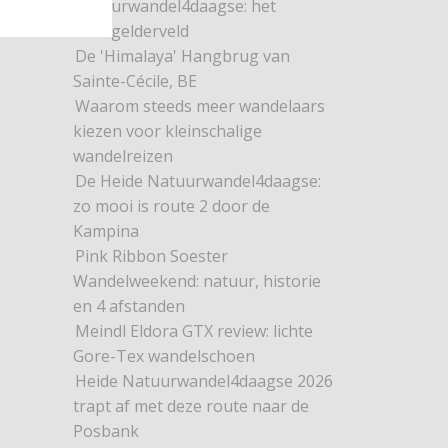
Natuurwandel4daagse: het
Dwingelderveld
De 'Himalaya' Hangbrug van
Sainte-Cécile, BE
Waarom steeds meer wandelaars
kiezen voor kleinschalige
wandelreizen
De Heide Natuurwandel4daagse:
zo mooi is route 2 door de
Kampina
Pink Ribbon Soester
Wandelweekend: natuur, historie
en 4 afstanden
Meindl Eldora GTX review: lichte
Gore-Tex wandelschoen
Heide Natuurwandel4daagse 2026
trapt af met deze route naar de
Posbank