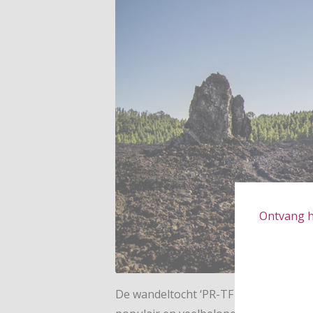
Ontvang hé
De wandeltocht ‘PR-TF 43’ van Garach