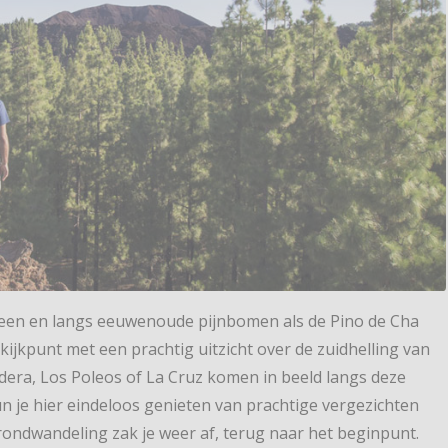
steen en langs eeuwenoude pijnbomen als de Pino de Cha
kijkpunt met een prachtig uitzicht over de zuidhelling van
dera, Los Poleos of La Cruz komen in beeld langs deze
n je hier eindeloos genieten van prachtige vergezichten
 rondwandeling zak je weer af, terug naar het beginpunt.