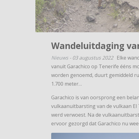
Wandeluitdaging van
Nieuws
-
03 augustus 2022
Elke wand
vanuit Garachico op Tenerife ééns mo
worden genoemd, duurt gemiddeld ruim 
1.700 meter…
Garachico is van oorsprong een belan
vulkaanuitbarsting van de vulkaan El T
werd verwoest. Na de vulkaanuitbarst
ervoor gezorgd dat Garachico nu weer 