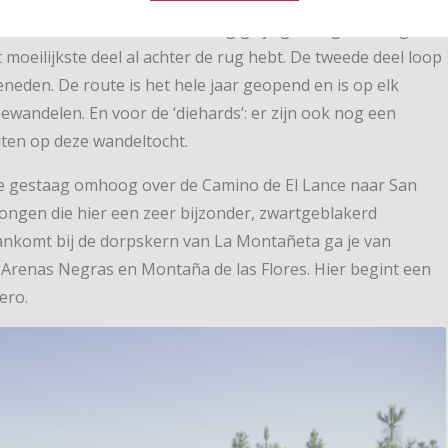
stiger momenten van de dag kan je er nog steeds genieten
et eerste deel van de wandeling ga je gestaag omhoog,
t moeilijkste deel al achter de rug hebt. De tweede deel loop
eneden. De route is het hele jaar geopend en is op elk
wandelen. En voor de ‘diehards’: er zijn ook nog een
iten op deze wandeltocht.
 je gestaag omhoog over de Camino de El Lance naar San
tongen die hier een zeer bijzonder, zwartgeblakerd
ankomt bij de dorpskern van La Montañeta ga je van
n Arenas Negras en Montaña de las Flores. Hier begint een
ero.