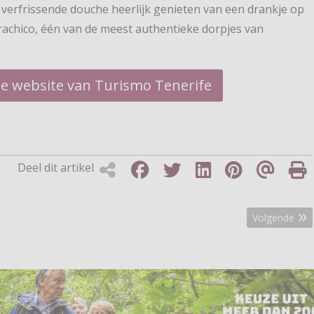
verfrissende douche heerlijk genieten van een drankje op
arachico, één van de meest authentieke dorpjes van
de website van Turismo Tenerife
Deel dit artikel
nieten van de natuur
Volgende arti
Volgende