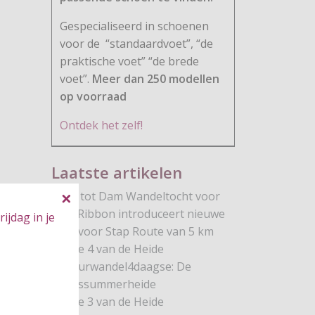
Gespecialiseerd in schoenen
voor de
“standaardvoet”, “de
praktische voet” “de brede
voet”.
Meer dan 250 modellen
op voorraad
Ontdek het zelf!
Laatste artikelen
Dam tot Dam Wandeltocht voor
Pink Ribbon introduceert nieuwe
ijdag in je
Stap voor Stap Route van 5 km
Route 4 van de Heide
Natuurwandel4daagse: De
Brunssummerheide
Route 3 van de Heide