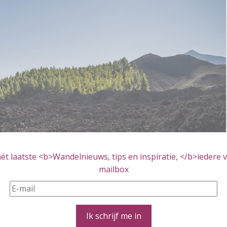
t laatste <b>Wandelnieuws, tips en inspiratie, </b>iedere vr
mailbox
ico naar Montaña Chinyero en weer terug is uitermate
Ik schrijf me in