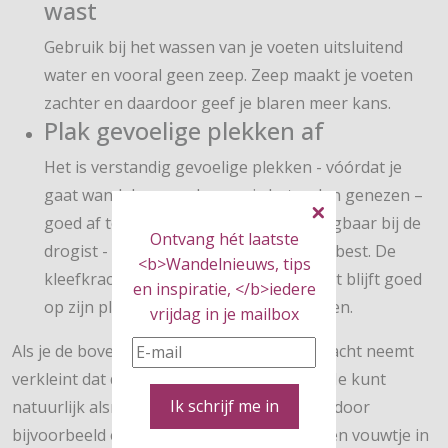
wast
Gebruik bij het wassen van je voeten uitsluitend
water en vooral geen zeep. Zeep maakt je voeten
zachter en daardoor geef je blaren meer kans.
Plak gevoelige plekken af
Het is verstandig gevoelige plekken - vóórdat je
gaat wandelen; voorkomen is beter dan genezen –
goed af te plakken. Sporttape – verkrijgbaar bij de
Ontvang hét laatste
drogist - is daarbij het handigst en het best. De
<b>Wandelnieuws, tips
kleefkracht is groot, het is stevig en het blijft goed
en inspiratie, </b>iedere
op zijn plaats zitten tijdens het wandelen.
vrijdag in je mailbox
Als je de bovenstaande tips consequent in acht neemt
verkleint dat de kans op blaren behoorlijk. Je kunt
Ik schrijf me in
natuurlijk alsnog tegen een blaar oplopen door
bijvoorbeeld een steentje in je schoen of een vouwtje in