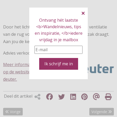
Ontvang hét laatste
<b>Wandelnieuws, tips
Door het lichte materiaal en de uitstekende ventilatie
en inspiratie, </b>iedere
van de rug voel je nauwelijks dat je een rugzak draagt.
vrijdag in je mailbox
Aan jou de keuze voor welke kleur je gaat!
Advies verkoopprijs: € 94,95
Ik schrijf me in
Meer informatie vind je
op de website van
deuter.
Deel dit artikel
Vorig artikel: Wandelen is met deze tips nóg leuker!
Volgende artik
Vorige
Volgende